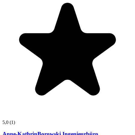
5,0
(1)
Anne-KathrinBorowski Ingenieurbüro